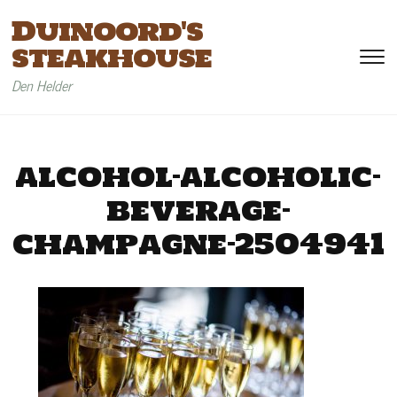
Duinoord's
steakhouse
To
si
Den Helder
&
na
alcohol-alcoholic-
beverage-
champagne-2504941