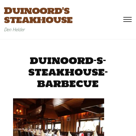
Duinoord's
steakhouse
To
si
Den Helder
&
na
duinoord-s-
steakhouse-
barbecue