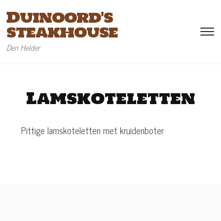
Duinoord's
steakhouse
To
si
Den Helder
&
na
Lamskoteletten
Pittige lamskoteletten met kruidenboter