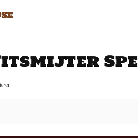
se
itsmijter Sp
ieren