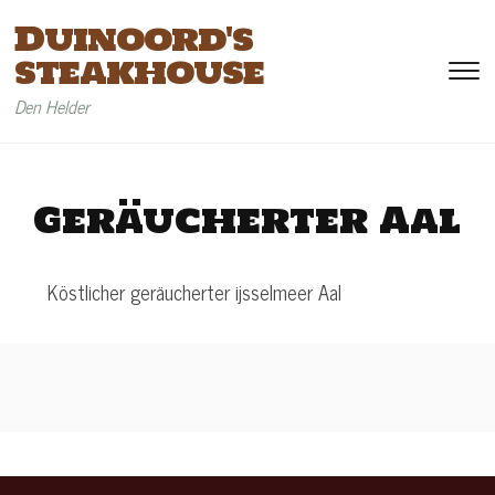
Duinoord's
steakhouse
To
si
Den Helder
&
na
Geräucherter Aal
Köstlicher geräucherter ijsselmeer Aal