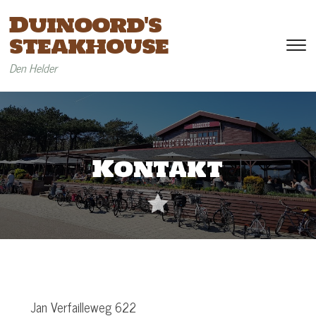
Duinoord's
steakhouse
To
si
Den Helder
&
na
Kontakt
Jan Verfailleweg 622