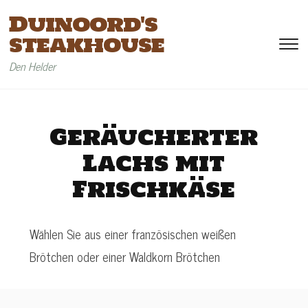
Duinoord's
steakhouse
To
si
Den Helder
&
na
Geräucherter
Lachs mit
Frischkäse
Wählen Sie aus einer französischen weißen
Brötchen oder einer Waldkorn Brötchen