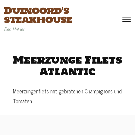
Duinoord's
steakhouse
To
si
Den Helder
&
na
Meerzunge Filets
Atlantic
Meerzungenfilets mit gebratenen Champignons und
Tomaten