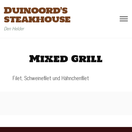
Duinoord's
steakhouse
To
si
Den Helder
&
na
Mixed Grill
Filet, Schweinefilet und Hähnchenfilet