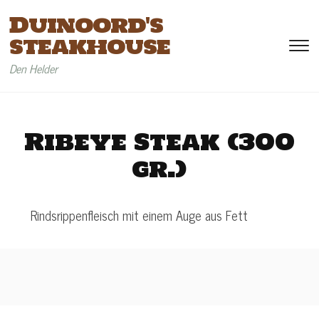
Duinoord's
steakhouse
To
si
Den Helder
&
na
Ribeye Steak (300
gr.)
Rindsrippenfleisch mit einem Auge aus Fett